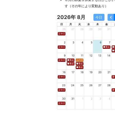
す（その年により変動あり）
2026年 8月
今日
日
月
火
水
木
金
26
27
28
29
30
31
定休日
2
3
4
5
6
7
定休日
■番組名 FM
■
■番
9
10
11
12
13
14
定休日
■番組名 tbcラジオ「en∞Voyage(エン・ボヤージュ)
山の日
■番組名 FM秋田「mix」 ■放送日時 https://w
■番組名 FM山形「WAVE4yamagata E
■番組名 tbc東北放送「ウォッチン！みやぎ」
16
17
18
19
20
21
定休日
夏
23
24
25
26
27
28
定休日
夏
30
31
1
2
3
4
定休日