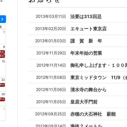
法要は313回忌
2013年03月11日
土
エキュート東京店
2013年02月20日
1
謹 賀 新 年
2013年01月03日
8
年末年始の営業
2012年11月29日
新潟「SOUND SPLASH」 ■放送日時 https://www.fmniigata.com/program/15 ※村上てつや、酒井雄
番組名 HBC北海道放送「グッチーな！」 ■放送日時 https://www.hbc.co.jp/tv/guchy-na/ ※村上てつやがイン
組名 FM 福岡「 Sonic Style」 ■放送日時 https://fmfukuoka.co.jp/program/sss/ ※安岡優がコメント出演
15
御礼申し上げます・１００
2012年11月14日
」 ■放送日時 https://www.tbc-sendai.co.jp/02radio/envoyage/ ※黒沢 薫、安岡 優のコメントがオンエア
ww.fm-akita.co.jp/program/ ※黒沢 薫、安岡 優のコメントがオンエア！
XCEED」 ■放送日時 https://rfm.co.jp/program/wave4-exceed ※黒沢 薫、安岡 優のコメントがオンエア！
 ■放送日時 https://www.tbc-sendai.co.jp/watchin/ ※黒沢 薫、安岡 優のコメントがオンエア！
東京ミッドタウン 11/9（金
2012年11月08日
22
季休業
清水寺の舞台から
2012年11月06日
29
季休業
皇居大手門前
2012年11月05日
5
赤穂の大石神社 薪能
2012年09月25日
海抜？メートル
2012年09月14日