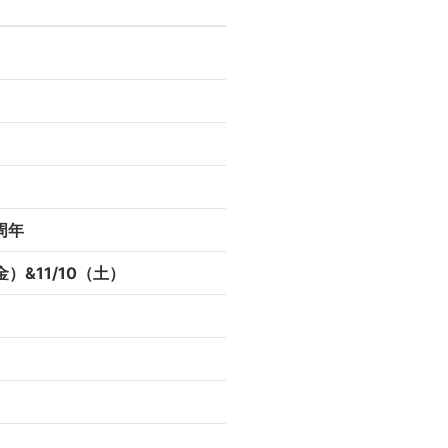
二、北山陽一のコメントがオンエア！
タビュー出演
周年
！
）&11/10（土）