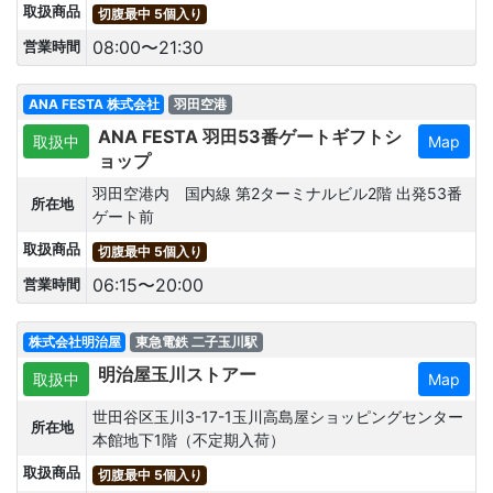
取扱商品
切腹最中 5個入り
08:00〜21:30
営業時間
ANA FESTA 株式会社
羽田空港
ANA FESTA 羽田53番ゲートギフトシ
取扱中
Map
ョップ
羽田空港内 国内線 第2ターミナルビル2階 出発53番
所在地
ゲート前
取扱商品
切腹最中 5個入り
06:15〜20:00
営業時間
株式会社明治屋
東急電鉄 二子玉川駅
明治屋玉川ストアー
取扱中
Map
世田谷区玉川3-17-1玉川高島屋ショッピングセンター
所在地
本館地下1階（不定期入荷）
取扱商品
切腹最中 5個入り