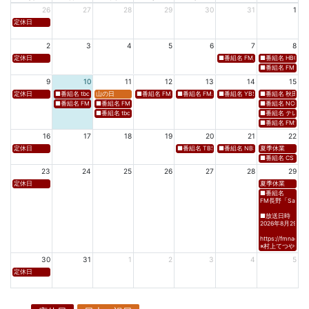
26
27
28
29
30
31
1
定休日
2
3
4
5
6
7
8
定休日
■番組名 FM新潟「SOUND SPLA
■番組名 HBC北海道
■番組名 FM 福岡「 
9
10
11
12
13
14
15
定休日
■番組名 tbcラジオ「en∞Voyage(エン・ボヤージュ)」 ■放送日時 https://www.tbc-sendai
山の日
■番組名 FM高知「Hi-Six Shake！Shake！Shake！」 ■放送
■番組名 FM岩手「夕刊ラジオ（YOU CAN RADIO）」
■番組名 YBS山梨放送「やまなしマル
■番組名 秋田朝日放送
■番組名 FM秋田「mix」 ■放送日時 https://www.fm-akita.co.jp/program/ ※黒沢 
■番組名 FM山形「WAVE4yamagata EXCEED」 ■放送日時 https://rfm.co
■番組名 NCC長崎文
■番組名 tbc東北放送「ウォッチン！みやぎ」 ■放送日時 https://www.tbc-sen
■番組名 テレビ岩手
■番組名 FM愛媛「D
16
17
18
19
20
21
22
定休日
■番組名 TBS「Spicy Sessions THE LIVE」 ■放
■番組名 NBS⻑野放送 「グッドライフ
夏季休業
■番組名 CS TBSチャ
23
24
25
26
27
28
29
定休日
夏季休業
■番組名
FM長野「Saturda
■放送日時
2026年8月29日(土)
https://fmnagano
※村上てつや、酒
30
31
1
2
3
4
5
定休日