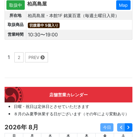
柏髙島屋
取扱中
Map
柏髙島屋・本館1F 銘菓百選（毎週土曜日入荷）
所在地
取扱商品
切腹最中 5個入り
10:30〜19:00
営業時間
1
2
PREV
店舗営業カレンダー
日曜・祝日は定休日とさせていただきます
８月のみ夏季休業する日がございます（その年により変動あり）
2026年 8月
今日
日
月
火
水
木
金
土