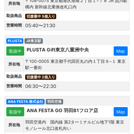
〒108-0075 東京都港区港南２丁目１−７８ JR 品川駅
所在地
構内 新幹線北乗換改札口内
取扱商品
切腹最中 5個入り
05:40〜21:30
営業時間
PLUSTA
JR東京駅
PLUSTA Gift東京八重洲中央
取扱中
Map
〒100-0005 東京都千代田区丸の内１丁目９−１ 東京
所在地
駅一番街
取扱商品
切腹最中 2個入り
06:30〜22:30
営業時間
ANA FESTA 株式会社
羽田空港
ANA FESTA GO 羽田B1フロア店
取扱中
Map
羽田空港内 国内線 第2ターミナルビル地下1階 東京
所在地
モノレール北口改札向い