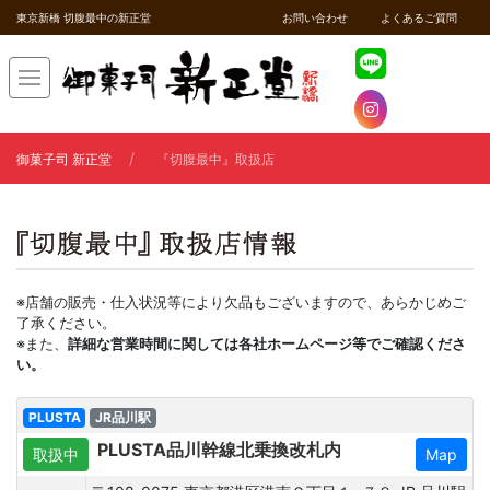
東京新橋 切腹最中の新正堂
お問い合わせ
よくあるご質問
御菓子司 新正堂
『切腹最中』取扱店
※店舗の販売・仕入状況等により欠品もございますので、あらかじめご
了承ください。
※また、
詳細な営業時間に関しては各社ホームページ等でご確認くださ
い。
PLUSTA
JR品川駅
PLUSTA品川幹線北乗換改札内
取扱中
Map