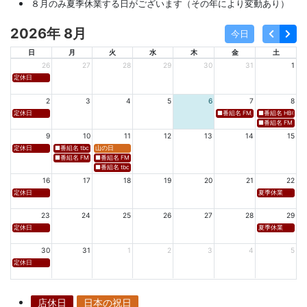
８月のみ夏季休業する日がございます（その年により変動あり）
2026年 8月
今日
日
月
火
水
木
金
土
26
27
28
29
30
31
1
定休日
2
3
4
5
6
7
8
定休日
■番組名 FM新潟「SOUND SPLA
■番組名 HBC北海道
■番組名 FM 福岡「 
9
10
11
12
13
14
15
定休日
■番組名 tbcラジオ「en∞Voyage(エン・ボヤージュ)」 ■放送日時 https://www.tbc-sendai
山の日
■番組名 FM秋田「mix」 ■放送日時 https://www.fm-akita.co.jp/program/ ※黒沢 
■番組名 FM山形「WAVE4yamagata EXCEED」 ■放送日時 https://rfm.co
■番組名 tbc東北放送「ウォッチン！みやぎ」 ■放送日時 https://www.tbc-sen
16
17
18
19
20
21
22
定休日
夏季休業
23
24
25
26
27
28
29
定休日
夏季休業
30
31
1
2
3
4
5
定休日
店休日
日本の祝日