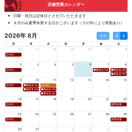
店舗営業カレンダー
日曜・祝日は定休日とさせていただきます
８月のみ夏季休業する日がございます（その年により変動あり）
2026年 8月
今日
日
月
火
水
木
金
土
26
27
28
29
30
31
1
定休日
2
3
4
5
6
7
8
定休日
■番組名 FM新潟「SOUND SPLA
■番組名 HBC北海道
■番組名 FM 福岡「 
9
10
11
12
13
14
15
定休日
■番組名 tbcラジオ「en∞Voyage(エン・ボヤージュ)」 ■放送日時 https://www.tbc-sendai
山の日
■番組名 FM秋田「mix」 ■放送日時 https://www.fm-akita.co.jp/program/ ※黒沢 
■番組名 FM山形「WAVE4yamagata EXCEED」 ■放送日時 https://rfm.co
■番組名 tbc東北放送「ウォッチン！みやぎ」 ■放送日時 https://www.tbc-sen
16
17
18
19
20
21
22
定休日
夏季休業
23
24
25
26
27
28
29
定休日
夏季休業
30
31
1
2
3
4
5