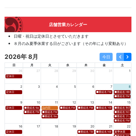
店舗営業カレンダー
日曜・祝日は定休日とさせていただきます
８月のみ夏季休業する日がございます（その年により変動あり）
2026年 8月
今日
日
月
火
水
木
金
土
26
27
28
29
30
31
1
定休日
2
3
4
5
6
7
8
定休日
■番組名 FM新潟「SOUND SPLA
■番組名 HBC北海道
■番組名 FM 福岡「 
9
10
11
12
13
14
15
定休日
■番組名 tbcラジオ「en∞Voyage(エン・ボヤージュ)」 ■放送日時 https://www.tbc-sendai
山の日
■番組名 FM高知「Hi-Six Shake！Shake！Shake！」 ■放送
■番組名 FM岩手「夕刊ラジオ（YOU CAN RADIO）」
■番組名 YBS山梨放送「やまなしマル
■番組名 秋田朝日放送
■番組名 FM秋田「mix」 ■放送日時 https://www.fm-akita.co.jp/program/ ※黒沢 
■番組名 FM山形「WAVE4yamagata EXCEED」 ■放送日時 https://rfm.co
■番組名 NCC長崎文
■番組名 tbc東北放送「ウォッチン！みやぎ」 ■放送日時 https://www.tbc-sen
■番組名 テレビ岩手
■番組名 FM愛媛「D
16
17
18
19
20
21
22
定休日
■番組名 TBS「Spicy Sessions THE LIVE」 ■放
■番組名 NBS⻑野放送 「グッドライフ
夏季休業
■番組名 CS TBSチャ