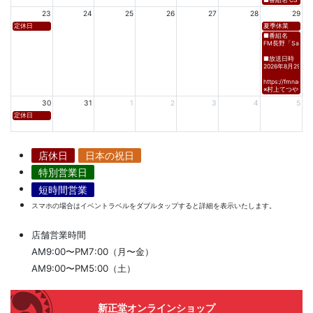
23
24
25
26
27
28
29
定休日
夏季休業
■番組名
FM長野「Saturda
■放送日時
2026年8月29日(土)
https://fmnagano
※村上てつや、酒
30
31
1
2
3
4
5
定休日
店休日
日本の祝日
特別営業日
短時間営業
スマホの場合はイベントラベルをダブルタップすると詳細を表示いたします。
店舗営業時間
AM9:00〜PM7:00（月〜金）
AM9:00〜PM5:00（土）
新正堂オンラインショップ