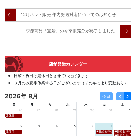
12月ネット販売 年内発送対応についてのお知らせ
季節商品「宝船」の今季販売分が終了しました
店舗営業カレンダー
日曜・祝日は定休日とさせていただきます
８月のみ夏季休業する日がございます（その年により変動あり）
2026年 8月
今日
日
月
火
水
木
金
土
26
27
28
29
30
31
1
定休日
2
3
4
5
6
7
8
定休日
■番組名 FM新潟「SOUND SPLA
■番組名 HBC北海道
■番組名 FM 福岡「 