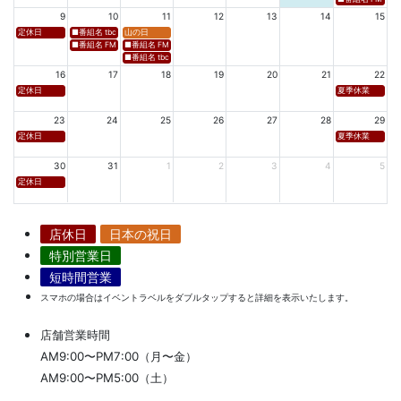
9
10
11
12
13
14
15
定休日
■番組名 tbcラジオ「en∞Voyage(エン・ボヤージュ)」 ■放送日時 https://www.tbc-sendai
山の日
■番組名 FM秋田「mix」 ■放送日時 https://www.fm-akita.co.jp/program/ ※黒沢 
■番組名 FM山形「WAVE4yamagata EXCEED」 ■放送日時 https://rfm.co
■番組名 tbc東北放送「ウォッチン！みやぎ」 ■放送日時 https://www.tbc-sen
16
17
18
19
20
21
22
定休日
夏季休業
23
24
25
26
27
28
29
定休日
夏季休業
30
31
1
2
3
4
5
定休日
店休日
日本の祝日
特別営業日
短時間営業
スマホの場合はイベントラベルをダブルタップすると詳細を表示いたします。
店舗営業時間
AM9:00〜PM7:00（月〜金）
AM9:00〜PM5:00（土）