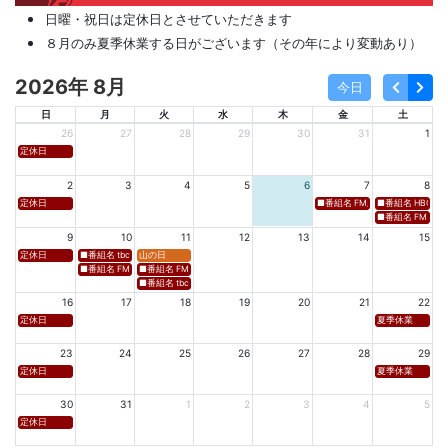
日曜・祝日は定休日とさせていただきます
８月のみ夏季休業する日がございます（その年により変動あり）
2026年 8月
今日
日
月
火
水
木
金
土
26
27
28
29
30
31
1
定休日
2
3
4
5
6
7
8
定休日
■番組名 FM新潟「SOUND SPLA
■番組名 HBC北海道
■番組名 FM 福岡「 
9
10
11
12
13
14
15
定休日
■番組名 tbcラジオ「en∞Voyage(エン・ボヤージュ)」 ■放送日時 https://www.tbc-sendai
山の日
■番組名 FM秋田「mix」 ■放送日時 https://www.fm-akita.co.jp/program/ ※黒沢 
■番組名 FM山形「WAVE4yamagata EXCEED」 ■放送日時 https://rfm.co
■番組名 tbc東北放送「ウォッチン！みやぎ」 ■放送日時 https://www.tbc-sen
16
17
18
19
20
21
22
定休日
夏季休業
23
24
25
26
27
28
29
定休日
夏季休業
30
31
1
2
3
4
5
定休日