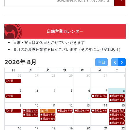
店舗営業カレンダー
日曜・祝日は定休日とさせていただきます
８月のみ夏季休業する日がございます（その年により変動あり）
2026年 8月
今日
日
月
火
水
木
金
土
26
27
28
29
30
31
1
定休日
2
3
4
5
6
7
8
定休日
■番組名 FM新潟「SOUND SPLA
■番組名 HBC北海道
■番組名 FM 福岡「 
9
10
11
12
13
14
15
定休日
■番組名 tbcラジオ「en∞Voyage(エン・ボヤージュ)」 ■放送日時 https://www.tbc-sendai
山の日
■番組名 FM高知「Hi-Six Shake！Shake！Shake！」 ■放送
■番組名 FM岩手「夕刊ラジオ（YOU CAN RADIO）」
■番組名 YBS山梨放送「やまなしマル
■番組名 秋田朝日放送
■番組名 FM秋田「mix」 ■放送日時 https://www.fm-akita.co.jp/program/ ※黒沢 
■番組名 FM山形「WAVE4yamagata EXCEED」 ■放送日時 https://rfm.co
■番組名 NCC長崎文
■番組名 tbc東北放送「ウォッチン！みやぎ」 ■放送日時 https://www.tbc-sen
■番組名 テレビ岩手
■番組名 FM愛媛「D
16
17
18
19
20
21
22