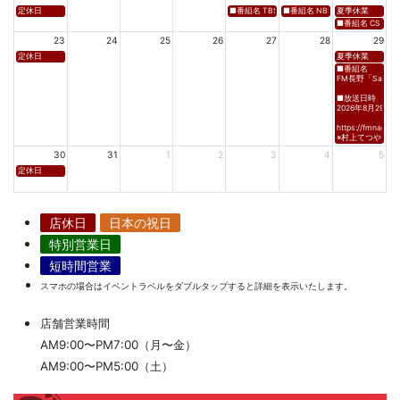
定休日
■番組名 TBS「Spicy Sessions THE LIVE」 ■放
■番組名 NBS⻑野放送 「グッドライフ
夏季休業
■番組名 CS TBSチャ
23
24
25
26
27
28
29
定休日
夏季休業
■番組名
FM長野「Saturda
■放送日時
2026年8月29日(土)
https://fmnagano
※村上てつや、酒
30
31
1
2
3
4
5
定休日
店休日
日本の祝日
特別営業日
短時間営業
スマホの場合はイベントラベルをダブルタップすると詳細を表示いたします。
店舗営業時間
AM9:00〜PM7:00（月〜金）
AM9:00〜PM5:00（土）