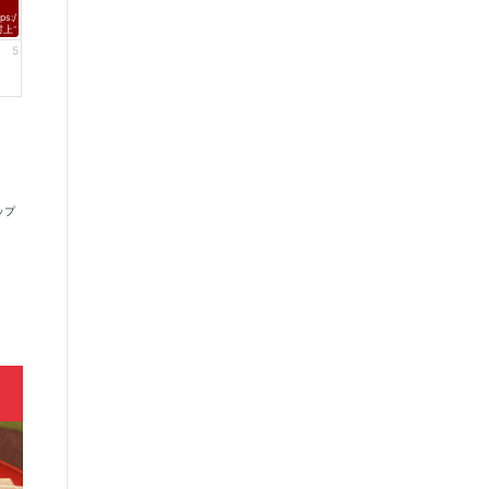
tps://fmnagano2.com/saturdayd/
村上てつや、酒井雄二、北山陽一のコメントがオンエア！
5
ップ