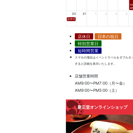
ht
※
30
31
1
2
3
4
定休日
店休日
日本の祝日
特別営業日
短時間営業
スマホの場合はイベントラベルをダブルタ
すると詳細を表示いたします。
店舗営業時間
AM9:00〜PM7:00（月〜金）
AM9:00〜PM5:00（土）
新正堂オンラインショップ