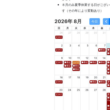
８月のみ夏季休業する日がござい
す（その年により変動あり）
2026年 8月
今日
日
月
火
水
木
金
26
27
28
29
30
31
定休日
2
3
4
5
6
7
定休日
■番組名 FM
■
■番
9
10
11
12
13
14
定休日
■番組名 tbcラジオ「en∞Voyage(エン・ボヤージュ)
山の日
■番組名 FM高知「Hi-Six S
■番組名 FM岩手「夕刊ラ
■番組名 YB
■
■番組名 FM秋田「mix」 ■放送日時 https://w
■番組名 FM山形「WAVE4yamagata E
■
■番組名 tbc東北放送「ウォッチン！みやぎ」
■
■
16
17
18
19
20
21
定休日
■番組名 TBS「Spicy 
■番組名 NB
夏
■番
23
24
25
26
27
28
定休日
夏
■
F
■
20