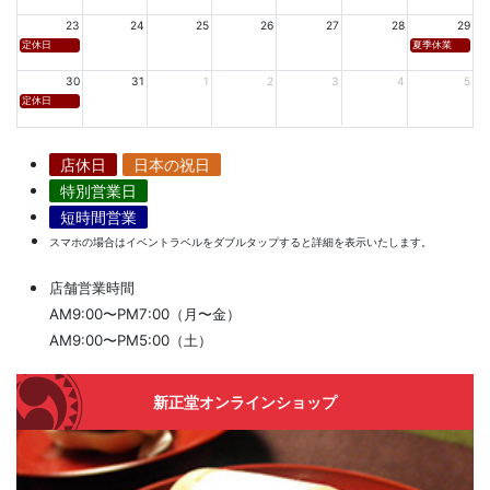
23
24
25
26
27
28
29
定休日
夏季休業
30
31
1
2
3
4
5
定休日
店休日
日本の祝日
特別営業日
短時間営業
スマホの場合はイベントラベルをダブルタップすると詳細を表示いたします。
店舗営業時間
AM9:00〜PM7:00（月〜金）
AM9:00〜PM5:00（土）
新正堂オンラインショップ