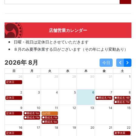
店舗営業カレンダー
日曜・祝日は定休日とさせていただきます
８月のみ夏季休業する日がございます（その年により変動あり）
2026年 8月
今日
日
月
火
水
木
金
土
26
27
28
29
30
31
1
定休日
2
3
4
5
6
7
8
定休日
■番組名 FM新潟「SOUND SPLA
■番組名 HBC北海道
■番組名 FM 福岡「 
9
10
11
12
13
14
15
定休日
■番組名 tbcラジオ「en∞Voyage(エン・ボヤージュ)」 ■放送日時 https://www.tbc-sendai
山の日
■番組名 FM秋田「mix」 ■放送日時 https://www.fm-akita.co.jp/program/ ※黒沢 
■番組名 FM山形「WAVE4yamagata EXCEED」 ■放送日時 https://rfm.co
■番組名 tbc東北放送「ウォッチン！みやぎ」 ■放送日時 https://www.tbc-sen
16
17
18
19
20
21
22
定休日
夏季休業