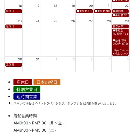
■番組名 FM愛媛「D
16
17
18
19
20
21
22
定休日
■番組名 TBS「Spicy Sessions THE LIVE」 ■放
■番組名 NBS⻑野放送 「グッドライフ
夏季休業
■番組名 CS TBSチャ
23
24
25
26
27
28
29
定休日
夏季休業
■番組名
FM長野「Saturda
■放送日時
2026年8月29日(土)
https://fmnagano
※村上てつや、酒
30
31
1
2
3
4
5
定休日
店休日
日本の祝日
特別営業日
短時間営業
スマホの場合はイベントラベルをダブルタップすると詳細を表示いたします。
店舗営業時間
AM9:00〜PM7:00（月〜金）
AM9:00〜PM5:00（土）