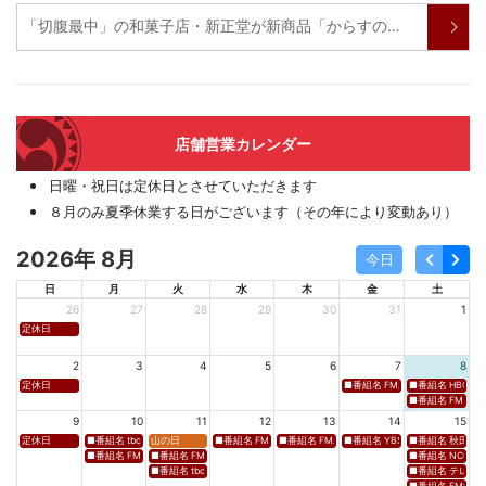
「切腹最中」の和菓子店・新正堂が新商品「からすの知恵袋」
店舗営業カレンダー
日曜・祝日は定休日とさせていただきます
８月のみ夏季休業する日がございます（その年により変動あり）
2026年 8月
今日
日
月
火
水
木
金
土
26
27
28
29
30
31
1
定休日
2
3
4
5
6
7
8
定休日
■番組名 FM新潟「SOUND SPLA
■番組名 HBC北海道
■番組名 FM 福岡「 
9
10
11
12
13
14
15
定休日
■番組名 tbcラジオ「en∞Voyage(エン・ボヤージュ)」 ■放送日時 https://www.tbc-sendai
山の日
■番組名 FM高知「Hi-Six Shake！Shake！Shake！」 ■放送
■番組名 FM岩手「夕刊ラジオ（YOU CAN RADIO）」
■番組名 YBS山梨放送「やまなしマル
■番組名 秋田朝日放送
■番組名 FM秋田「mix」 ■放送日時 https://www.fm-akita.co.jp/program/ ※黒沢 
■番組名 FM山形「WAVE4yamagata EXCEED」 ■放送日時 https://rfm.co
■番組名 NCC長崎文
■番組名 tbc東北放送「ウォッチン！みやぎ」 ■放送日時 https://www.tbc-sen
■番組名 テレビ岩手