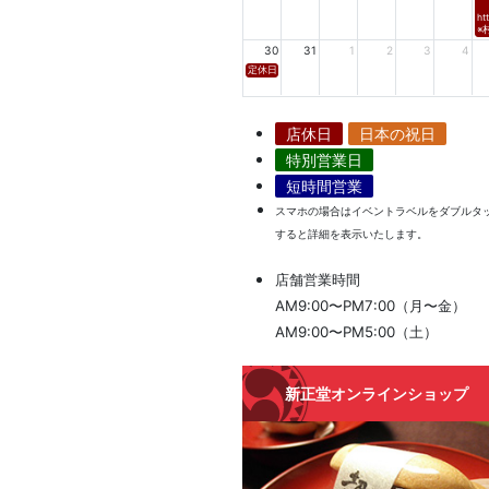
ht
※
30
31
1
2
3
4
定休日
店休日
日本の祝日
特別営業日
短時間営業
スマホの場合はイベントラベルをダブルタ
すると詳細を表示いたします。
店舗営業時間
AM9:00〜PM7:00（月〜金）
AM9:00〜PM5:00（土）
新正堂オンラインショップ