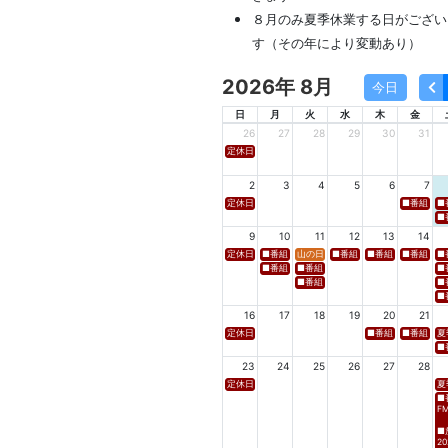
８月のみ夏季休業する日がござい
す（その年により変動あり）
2026年 8月
今日
日
月
火
水
木
金
26
27
28
29
30
31
定休日
2
3
4
5
6
7
定休日
■番組名 FM
■
■番
9
10
11
12
13
14
定休日
■番組名 tbcラジオ「en∞Voyage(エン・ボヤージュ)
山の日
■番組名 FM高知「Hi-Six S
■番組名 FM岩手「夕刊ラ
■番組名 YB
■
■番組名 FM秋田「mix」 ■放送日時 https://w
■番組名 FM山形「WAVE4yamagata E
■
■番組名 tbc東北放送「ウォッチン！みやぎ」
■
■
16
17
18
19
20
21
定休日
■番組名 TBS「Spicy 
■番組名 NB
夏
■番
23
24
25
26
27
28
定休日
夏
■
F
■
20