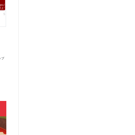
tps://fmnagano2.com/saturdayd/
村上てつや、酒井雄二、北山陽一のコメントがオンエア！
5
ップ