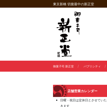
東京新橋 切腹最中の新正堂
御菓子司 新正堂
パブリシティ
店舗営業カレンダー
日曜・祝日は定休日とさせていた
きます