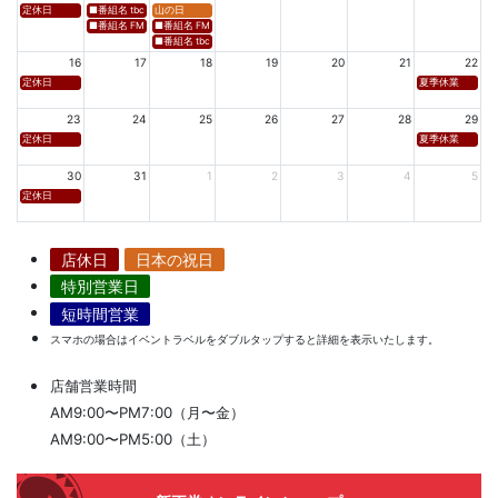
定休日
■番組名 tbcラジオ「en∞Voyage(エン・ボヤージュ)」 ■放送日時 https://www.tbc-sendai
山の日
■番組名 FM秋田「mix」 ■放送日時 https://www.fm-akita.co.jp/program/ ※黒沢 
■番組名 FM山形「WAVE4yamagata EXCEED」 ■放送日時 https://rfm.co
■番組名 tbc東北放送「ウォッチン！みやぎ」 ■放送日時 https://www.tbc-sen
16
17
18
19
20
21
22
定休日
夏季休業
23
24
25
26
27
28
29
定休日
夏季休業
30
31
1
2
3
4
5
定休日
店休日
日本の祝日
特別営業日
短時間営業
スマホの場合はイベントラベルをダブルタップすると詳細を表示いたします。
店舗営業時間
AM9:00〜PM7:00（月〜金）
AM9:00〜PM5:00（土）