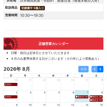
日本橋髙島屋・本館B1 銘菓百選（毎週木曜日入荷）
所在地
取扱商品
切腹最中 5個入り
10:30〜19:30
営業時間
店舗営業カレンダー
日曜・祝日は定休日とさせていただきます
８月のみ夏季休業する日がございます（その年により変動あり）
2026年 8月
今日
日
月
火
水
木
金
土
26
27
28
29
30
31
1
定休日
2
3
4
5
6
7
8
定休日
■番組名 FM新潟「SOUND SPLA
■番組名 HBC北海道
■番組名 FM 福岡「 
9
10
11
12
13
14
15