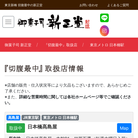
東京新橋 切腹最中の新正堂
お問い合わせ
よくあるご質問
御菓子司 新正堂
『切腹最中』取扱店
東京メトロ 日本橋駅
※店舗の販売・仕入状況等により欠品もございますので、あらかじめご
了承ください。
※また、
詳細な営業時間に関しては各社ホームページ等でご確認くださ
い。
高島屋
JR東京駅
東京メトロ 日本橋駅
日本橋髙島屋
取扱中
Map