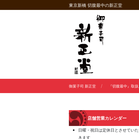
東京新橋 切腹最中の新正堂
御菓子司 新正堂
『切腹最中』取扱
店舗営業カレンダー
日曜・祝日は定休日とさせていた
きます