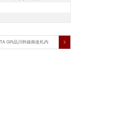
STA Gift品川幹線南改札内
二、北山陽一のコメントがオンエア！
タビュー出演
！