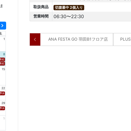
ま
取扱商品
切腹最中 2個入り
06:30〜22:30
営業時間
土
ANA FESTA GO 羽田B1フロア店
PLU
1
8
新潟「SOUND SPLASH」 ■放送日時 https://www.fmniigata.com/program/15 ※村上てつや、酒井雄
番組名 HBC北海道放送「グッチーな！」 ■放送日時 https://www.hbc.co.jp/tv/guchy-na/ ※村上てつやがイン
組名 FM 福岡「 Sonic Style」 ■放送日時 https://fmfukuoka.co.jp/program/sss/ ※安岡優がコメント出演
15
」 ■放送日時 https://www.tbc-sendai.co.jp/02radio/envoyage/ ※黒沢 薫、安岡 優のコメントがオンエア
ww.fm-akita.co.jp/program/ ※黒沢 薫、安岡 優のコメントがオンエア！
XCEED」 ■放送日時 https://rfm.co.jp/program/wave4-exceed ※黒沢 薫、安岡 優のコメントがオンエア！
 ■放送日時 https://www.tbc-sendai.co.jp/watchin/ ※黒沢 薫、安岡 優のコメントがオンエア！
22
季休業
29
季休業
5