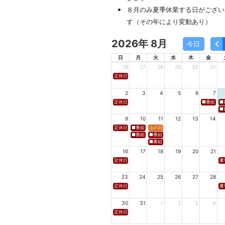
８月のみ夏季休業する日がござい
す（その年により変動あり）
2026年 8月
今日
日
月
火
水
木
金
26
27
28
29
30
31
定休日
2
3
4
5
6
7
定休日
■番組名 FM
■
■番
9
10
11
12
13
14
定休日
■番組名 tbcラジオ「en∞Voyage(エン・ボヤージュ)
山の日
■番組名 FM秋田「mix」 ■放送日時 https://w
■番組名 FM山形「WAVE4yamagata E
■番組名 tbc東北放送「ウォッチン！みやぎ」
16
17
18
19
20
21
定休日
夏
23
24
25
26
27
28
定休日
夏
30
31
1
2
3
4
定休日