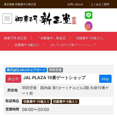
東京新橋 切腹最中の新正堂
お問い合わせ
よくあるご質問
,
御菓子司 新正堂
『切腹最中』取扱店
切腹最中 10個入り
切腹最中 5個入り
JAL PLAZA 15番ゲートショップ
株式会社JALUXエアポート
羽田空港
JAL PLAZA 15番ゲートショップ
休止中
Map
羽田空港 国内線 第1ターミナルビル2階 出発15番ゲ
所在地
ート前
取扱商品
切腹最中 10個入り
切腹最中 5個入り
06:00〜20:00
営業時間