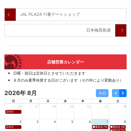
JAL PLAZA 11番ゲートショップ
日本橋髙島屋
店舗営業カレンダー
日曜・祝日は定休日とさせていただきます
８月のみ夏季休業する日がございます（その年により変動あり）
2026年 8月
今日
日
月
火
水
木
金
土
26
27
28
29
30
31
1
定休日
2
3
4
5
6
7
8
定休日
■番組名 FM新潟「SOUND SPLA
■番組名 HBC北海道