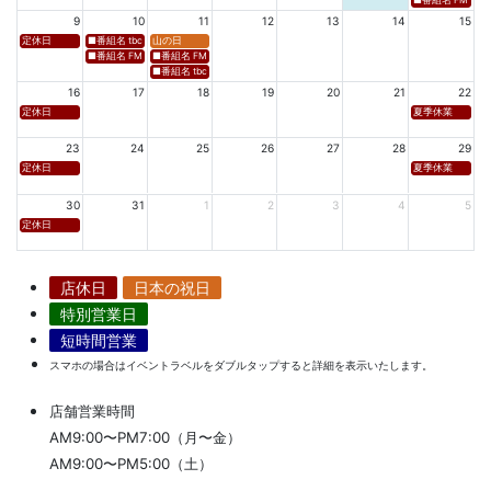
■番組名 FM 福岡「 
9
10
11
12
13
14
15
定休日
■番組名 tbcラジオ「en∞Voyage(エン・ボヤージュ)」 ■放送日時 https://www.tbc-sendai
山の日
■番組名 FM秋田「mix」 ■放送日時 https://www.fm-akita.co.jp/program/ ※黒沢 
■番組名 FM山形「WAVE4yamagata EXCEED」 ■放送日時 https://rfm.co
■番組名 tbc東北放送「ウォッチン！みやぎ」 ■放送日時 https://www.tbc-sen
16
17
18
19
20
21
22
定休日
夏季休業
23
24
25
26
27
28
29
定休日
夏季休業
30
31
1
2
3
4
5
定休日
店休日
日本の祝日
特別営業日
短時間営業
スマホの場合はイベントラベルをダブルタップすると詳細を表示いたします。
店舗営業時間
AM9:00〜PM7:00（月〜金）
AM9:00〜PM5:00（土）