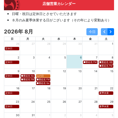
店舗営業カレンダー
日曜・祝日は定休日とさせていただきます
８月のみ夏季休業する日がございます（その年により変動あり）
2026年 8月
今日
日
月
火
水
木
金
土
26
27
28
29
30
31
1
定休日
2
3
4
5
6
7
8
定休日
■番組名 FM新潟「SOUND SPLA
■番組名 HBC北海道
■番組名 FM 福岡「 
9
10
11
12
13
14
15
定休日
■番組名 tbcラジオ「en∞Voyage(エン・ボヤージュ)」 ■放送日時 https://www.tbc-sendai
山の日
■番組名 FM秋田「mix」 ■放送日時 https://www.fm-akita.co.jp/program/ ※黒沢 
■番組名 FM山形「WAVE4yamagata EXCEED」 ■放送日時 https://rfm.co
■番組名 tbc東北放送「ウォッチン！みやぎ」 ■放送日時 https://www.tbc-sen
16
17
18
19
20
21
22
定休日
夏季休業
23
24
25
26
27
28
29
定休日
夏季休業
30
31
1
2
3
4
5