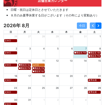
店舗営業カレンダー
日曜・祝日は定休日とさせていただきます
８月のみ夏季休業する日がございます（その年により変動あり）
2026年 8月
今日
日
月
火
水
木
金
土
26
27
28
29
30
31
1
定休日
2
3
4
5
6
7
8
定休日
■番組名 FM新潟「SOUND SPLA
■番組名 HBC北海道
■番組名 FM 福岡「 
9
10
11
12
13
14
15
定休日
■番組名 tbcラジオ「en∞Voyage(エン・ボヤージュ)」 ■放送日時 https://www.tbc-sendai
山の日
■番組名 FM秋田「mix」 ■放送日時 https://www.fm-akita.co.jp/program/ ※黒沢 
■番組名 FM山形「WAVE4yamagata EXCEED」 ■放送日時 https://rfm.co
■番組名 tbc東北放送「ウォッチン！みやぎ」 ■放送日時 https://www.tbc-sen
16
17
18
19
20
21
22
定休日
夏季休業
23
24
25
26
27
28
29
定休日
夏季休業
30
31
1
2
3
4
5
定休日