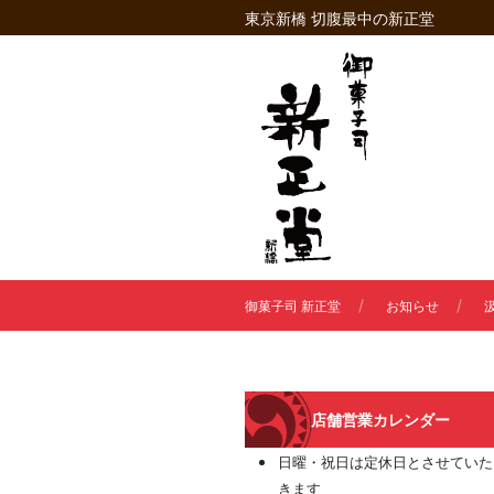
東京新橋 切腹最中の新正堂
御菓子司 新正堂
お知らせ
店舗営業カレンダー
日曜・祝日は定休日とさせていた
きます