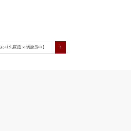
わり忠臣蔵 × 切腹最中】