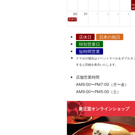
ht
※
30
31
1
2
3
4
定休日
店休日
日本の祝日
特別営業日
短時間営業
スマホの場合はイベントラベルをダブルタ
すると詳細を表示いたします。
店舗営業時間
AM9:00〜PM7:00（月〜金）
AM9:00〜PM5:00（土）
新正堂オンラインショップ