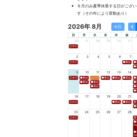
８月のみ夏季休業する日がござい
す（その年により変動あり）
2026年 8月
今日
日
月
火
水
木
金
26
27
28
29
30
31
定休日
2
3
4
5
6
7
定休日
■番組名 FM
■
■番
9
10
11
12
13
14
定休日
■番組名 tbcラジオ「en∞Voyage(エン・ボヤージュ)
山の日
■番組名 FM高知「Hi-Six S
■番組名 FM岩手「夕刊ラ
■番組名 YB
■
■番組名 FM秋田「mix」 ■放送日時 https://w
■番組名 FM山形「WAVE4yamagata E
■
■番組名 tbc東北放送「ウォッチン！みやぎ」
■
■
16
17
18
19
20
21
定休日
■番組名 TBS「Spicy 
■番組名 NB
夏
■番
23
24
25
26
27
28
定休日
夏
■
F
■
20