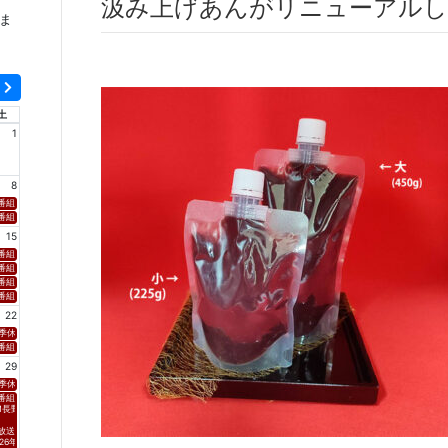
汲み上げあんがリニューアル
ま
土
1
8
新潟「SOUND SPLASH」 ■放送日時 https://www.fmniigata.com/program/15 ※村上てつや、酒井雄
番組名 HBC北海道放送「グッチーな！」 ■放送日時 https://www.hbc.co.jp/tv/guchy-na/ ※村上てつやがイン
組名 FM 福岡「 Sonic Style」 ■放送日時 https://fmfukuoka.co.jp/program/sss/ ※安岡優がコメント出演
15
」 ■放送日時 https://www.tbc-sendai.co.jp/02radio/envoyage/ ※黒沢 薫、安岡 優のコメントがオンエア
hake！Shake！Shake！」 ■放送日時 https://www.fmkochi.com/blog/shakeshakeshake/ ※村
ジオ（YOU CAN RADIO）」 ■放送日時 https://www.fmii.co.jp/youcanradio/ ※黒沢 薫、安岡 優のコ
S山梨放送「やまなしマルシェ」 ■放送日時 https://www.ybs.jp/pr/marche/ ※黒沢 薫、安岡 優のコメントが
番組名 秋田朝日放送「サタナビっ！」 ■放送日時 https://www.aab-tv.co.jp/navi/#google_vignette ※黒
ww.fm-akita.co.jp/program/ ※黒沢 薫、安岡 優のコメントがオンエア！
XCEED」 ■放送日時 https://rfm.co.jp/program/wave4-exceed ※黒沢 薫、安岡 優のコメントがオンエア！
番組名 NCC長崎文化放送「トコトンHappyサタデー」 ■放送日時 https://www.ncctv.co.jp/bangumi/tokoh
 ■放送日時 https://www.tbc-sendai.co.jp/watchin/ ※黒沢 薫、安岡 優のコメントがオンエア！
番組名 テレビ岩手「5きげんどようび」 ■放送日時 https://www.tvi.jp/doyoubi/ ※黒沢 薫、安岡 優のコメント
番組名 FM愛媛「Daiki AXIS BEAT GOES ON」 ■放送日時 https://www.joeufm.co.jp/dj/?dj=uom
22
Sessions THE LIVE」 ■放送日時 26:05～26:35 https://www.tbs.co.jp/tbs-ch/series/yRNA2/ ※放送後か
S⻑野放送 「グッドライフ」 ■放送日時 2026年8⽉21⽇(⾦) https://www.nbs-tv.co.jp/program/goo
季休業
組名 CS TBSチャンネル1「Spicy Sessions with KAZ(GENERATIONS/数原龍友)」 ■放送日時 〜24:30 https://www.tb
29
季休業
番組名
M長野「Saturday D」
放送日時
26年8月29日(土) 11:00〜12:00