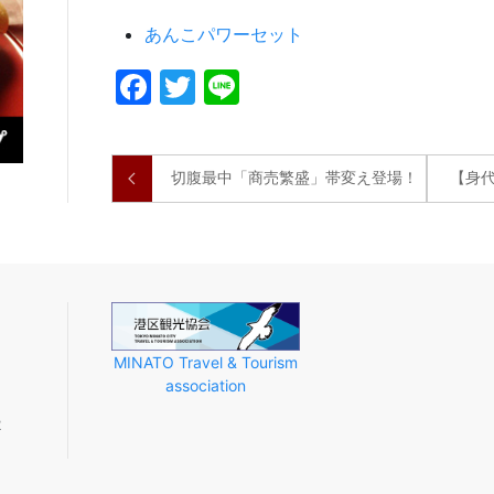
あんこパワーセット
Facebook
Twitter
Line
切腹最中「商売繁盛」帯変え登場！
【身代
MINATO Travel & Tourism
association
2