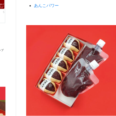
あんこパワー
tps://fmnagano2.com/saturdayd/
村上てつや、酒井雄二、北山陽一のコメントがオンエア！
5
ップ