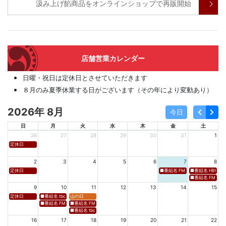
汲み上げ餡商品をオンラインショップで再販開始
店舗営業カレンダー
日曜・祝日は定休日とさせていただきます
８月のみ夏季休業する日がございます（その年により変動あり）
2026年 8月
今日
日
月
火
水
木
金
土
26
27
28
29
30
31
1
定休日
2
3
4
5
6
7
8
定休日
■番組名 FM新潟「SOUND SPLA
■番組名 HBC北海道
■番組名 FM 福岡「 
9
10
11
12
13
14
15
定休日
■番組名 tbcラジオ「en∞Voyage(エン・ボヤージュ)」 ■放送日時 https://www.tbc-sendai
山の日
■番組名 FM秋田「mix」 ■放送日時 https://www.fm-akita.co.jp/program/ ※黒沢 
■番組名 FM山形「WAVE4yamagata EXCEED」 ■放送日時 https://rfm.co
■番組名 tbc東北放送「ウォッチン！みやぎ」 ■放送日時 https://www.tbc-sen
16
17
18
19
20
21
22