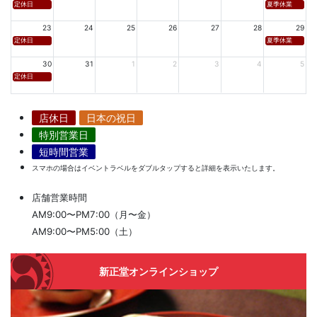
定休日
夏季休業
23
24
25
26
27
28
29
定休日
夏季休業
30
31
1
2
3
4
5
定休日
店休日
日本の祝日
特別営業日
短時間営業
スマホの場合はイベントラベルをダブルタップすると詳細を表示いたします。
店舗営業時間
AM9:00〜PM7:00（月〜金）
AM9:00〜PM5:00（土）
新正堂オンラインショップ