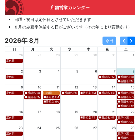
店舗営業カレンダー
日曜・祝日は定休日とさせていただきます
８月のみ夏季休業する日がございます（その年により変動あり）
2026年 8月
今日
日
月
火
水
木
金
土
26
27
28
29
30
31
1
定休日
2
3
4
5
6
7
8
定休日
■番組名 FM新潟「SOUND SPLA
■番組名 HBC北海道
■番組名 FM 福岡「 
9
10
11
12
13
14
15
定休日
■番組名 tbcラジオ「en∞Voyage(エン・ボヤージュ)」 ■放送日時 https://www.tbc-sendai
山の日
■番組名 FM高知「Hi-Six Shake！Shake！Shake！」 ■放送
■番組名 FM岩手「夕刊ラジオ（YOU CAN RADIO）」
■番組名 YBS山梨放送「やまなしマル
■番組名 秋田朝日放送
■番組名 FM秋田「mix」 ■放送日時 https://www.fm-akita.co.jp/program/ ※黒沢 
■番組名 FM山形「WAVE4yamagata EXCEED」 ■放送日時 https://rfm.co
■番組名 NCC長崎文
■番組名 tbc東北放送「ウォッチン！みやぎ」 ■放送日時 https://www.tbc-sen
■番組名 テレビ岩手
■番組名 FM愛媛「D
16
17
18
19
20
21
22
定休日
■番組名 TBS「Spicy Sessions THE LIVE」 ■放
■番組名 NBS⻑野放送 「グッドライフ
夏季休業
■番組名 CS TBSチャ
23
24
25
26
27
28
29
定休日
夏季休業
■番組名