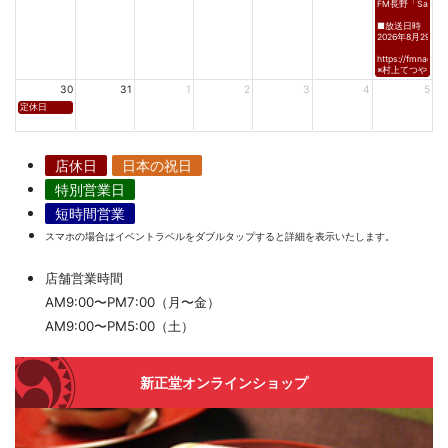
FM長野「Saturda
■放送日時
2026年8月29日(土)
https://fmnagano
※村上てつや、酒
30
31
1
2
3
4
5
定休日
店休日
日本の祝日
特別営業日
短時間営業
スマホの場合はイベントラベルをダブルタップすると詳細を表示いたします。
店舗営業時間
AM9:00〜PM7:00（月〜金）
AM9:00〜PM5:00（土）
新正堂オンラインショップ