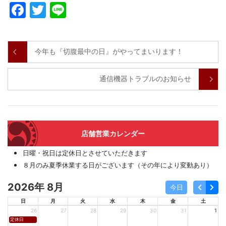
Facebook
Twitter
Line
今年も『切腹最中の日』がやってまいります！
通信機器トラブルのお知らせ
店舗営業カレンダー
日曜・祝日は定休日とさせていただきます
８月のみ夏季休業する日がございます（その年により変動あり）
2026年 8月
今日
日
月
火
水
木
金
土
26
27
28
29
30
31
1
定休日