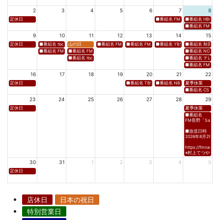
2
3
4
5
6
7
8
定休日
■番組名 FM新潟「SOUND SPLA
■番組名 HBC北海道
■番組名 FM 福岡「 
9
10
11
12
13
14
15
定休日
■番組名 tbcラジオ「en∞Voyage(エン・ボヤージュ)」 ■放送日時 https://www.tbc-sendai
山の日
■番組名 FM高知「Hi-Six Shake！Shake！Shake！」 ■放送
■番組名 FM岩手「夕刊ラジオ（YOU CAN RADIO）」
■番組名 YBS山梨放送「やまなしマル
■番組名 秋田朝日放送
■番組名 FM秋田「mix」 ■放送日時 https://www.fm-akita.co.jp/program/ ※黒沢 
■番組名 FM山形「WAVE4yamagata EXCEED」 ■放送日時 https://rfm.co
■番組名 NCC長崎文
■番組名 tbc東北放送「ウォッチン！みやぎ」 ■放送日時 https://www.tbc-sen
■番組名 テレビ岩手
■番組名 FM愛媛「D
16
17
18
19
20
21
22
定休日
■番組名 TBS「Spicy Sessions THE LIVE」 ■放
■番組名 NBS⻑野放送 「グッドライフ
夏季休業
■番組名 CS TBSチャ
23
24
25
26
27
28
29
定休日
夏季休業
■番組名
FM長野「Saturda
■放送日時
2026年8月29日(土)
https://fmnagano
※村上てつや、酒
30
31
1
2
3
4
5
定休日
店休日
日本の祝日
特別営業日