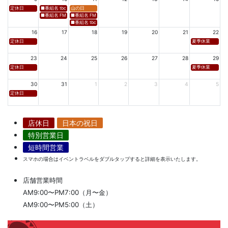
定休日
■番組名 tbcラジオ「en∞Voyage(エン・ボヤージュ)」 ■放送日時 https://www.tbc-sendai
山の日
■番組名 FM秋田「mix」 ■放送日時 https://www.fm-akita.co.jp/program/ ※黒沢 
■番組名 FM山形「WAVE4yamagata EXCEED」 ■放送日時 https://rfm.co
■番組名 tbc東北放送「ウォッチン！みやぎ」 ■放送日時 https://www.tbc-sen
16
17
18
19
20
21
22
定休日
夏季休業
23
24
25
26
27
28
29
定休日
夏季休業
30
31
1
2
3
4
5
定休日
店休日
日本の祝日
特別営業日
短時間営業
スマホの場合はイベントラベルをダブルタップすると詳細を表示いたします。
店舗営業時間
AM9:00〜PM7:00（月〜金）
AM9:00〜PM5:00（土）