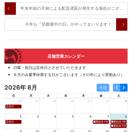
年末年始の天候による配送遅延が発生する場合がございます。
今年も『切腹最中の日』がやってまいります！
店舗営業カレンダー
日曜・祝日は定休日とさせていただきます
８月のみ夏季休業する日がございます（その年により変動あり）
2026年 8月
今日
日
月
火
水
木
金
土
26
27
28
29
30
31
1
定休日
2
3
4
5
6
7
8
定休日
■番組名 FM新潟「SOUND SPLA
■番組名 HBC北海道
■番組名 FM 福岡「 
9
10
11
12
13
14
15