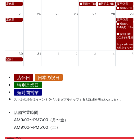
定休日
■番組名 TBS「Spicy Sessions THE LIVE」 ■放
■番組名 NBS⻑野放送 「グッドライフ
夏季休業
■番組名 CS TBSチャ
23
24
25
26
27
28
29
定休日
夏季休業
■番組名
FM長野「Saturda
■放送日時
2026年8月29日(土)
https://fmnagano
※村上てつや、酒
30
31
1
2
3
4
5
定休日
店休日
日本の祝日
特別営業日
短時間営業
スマホの場合はイベントラベルをダブルタップすると詳細を表示いたします。
店舗営業時間
AM9:00〜PM7:00（月〜金）
AM9:00〜PM5:00（土）