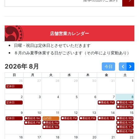
店舗営業カレンダー
日曜・祝日は定休日とさせていただきます
８月のみ夏季休業する日がございます（その年により変動あり）
2026年 8月
今日
日
月
火
水
木
金
土
26
27
28
29
30
31
1
定休日
2
3
4
5
6
7
8
定休日
■番組名 FM新潟「SOUND SPLA
■番組名 HBC北海道
■番組名 FM 福岡「 
9
10
11
12
13
14
15
定休日
■番組名 tbcラジオ「en∞Voyage(エン・ボヤージュ)」 ■放送日時 https://www.tbc-sendai
山の日
■番組名 FM高知「Hi-Six Shake！Shake！Shake！」 ■放送
■番組名 FM岩手「夕刊ラジオ（YOU CAN RADIO）」
■番組名 YBS山梨放送「やまなしマル
■番組名 秋田朝日放送
■番組名 FM秋田「mix」 ■放送日時 https://www.fm-akita.co.jp/program/ ※黒沢 
■番組名 FM山形「WAVE4yamagata EXCEED」 ■放送日時 https://rfm.co
■番組名 NCC長崎文
■番組名 tbc東北放送「ウォッチン！みやぎ」 ■放送日時 https://www.tbc-sen
■番組名 テレビ岩手
■番組名 FM愛媛「D
16
17
18
19
20
21
22