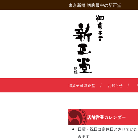
東京新橋 切腹最中の新正堂
御菓子司 新正堂
お知らせ
店舗営業カレンダー
日曜・祝日は定休日とさせていた
きます