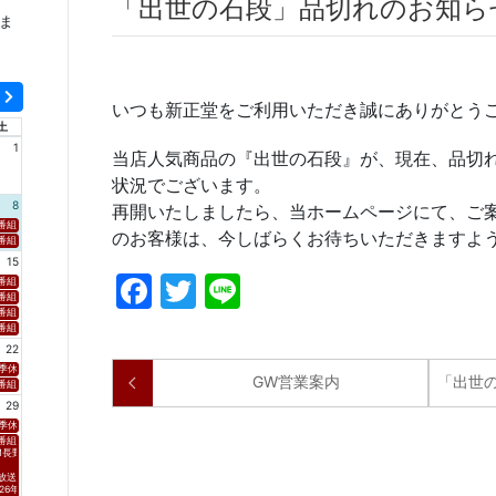
「出世の石段」品切れのお知ら
ま
いつも新正堂をご利用いただき誠にありがとう
土
1
当店人気商品の『出世の石段』が、現在、品切
状況でございます。
8
再開いたしましたら、当ホームページにて、ご
新潟「SOUND SPLASH」 ■放送日時 https://www.fmniigata.com/program/15 ※村上てつや、酒井雄
番組名 HBC北海道放送「グッチーな！」 ■放送日時 https://www.hbc.co.jp/tv/guchy-na/ ※村上てつやがイン
のお客様は、今しばらくお待ちいただきますよ
組名 FM 福岡「 Sonic Style」 ■放送日時 https://fmfukuoka.co.jp/program/sss/ ※安岡優がコメント出演
15
Facebook
Twitter
Line
」 ■放送日時 https://www.tbc-sendai.co.jp/02radio/envoyage/ ※黒沢 薫、安岡 優のコメントがオンエア
hake！Shake！Shake！」 ■放送日時 https://www.fmkochi.com/blog/shakeshakeshake/ ※村
ジオ（YOU CAN RADIO）」 ■放送日時 https://www.fmii.co.jp/youcanradio/ ※黒沢 薫、安岡 優のコ
S山梨放送「やまなしマルシェ」 ■放送日時 https://www.ybs.jp/pr/marche/ ※黒沢 薫、安岡 優のコメントが
番組名 秋田朝日放送「サタナビっ！」 ■放送日時 https://www.aab-tv.co.jp/navi/#google_vignette ※黒
ww.fm-akita.co.jp/program/ ※黒沢 薫、安岡 優のコメントがオンエア！
XCEED」 ■放送日時 https://rfm.co.jp/program/wave4-exceed ※黒沢 薫、安岡 優のコメントがオンエア！
番組名 NCC長崎文化放送「トコトンHappyサタデー」 ■放送日時 https://www.ncctv.co.jp/bangumi/tokoh
 ■放送日時 https://www.tbc-sendai.co.jp/watchin/ ※黒沢 薫、安岡 優のコメントがオンエア！
番組名 テレビ岩手「5きげんどようび」 ■放送日時 https://www.tvi.jp/doyoubi/ ※黒沢 薫、安岡 優のコメント
番組名 FM愛媛「Daiki AXIS BEAT GOES ON」 ■放送日時 https://www.joeufm.co.jp/dj/?dj=uom
22
Sessions THE LIVE」 ■放送日時 26:05～26:35 https://www.tbs.co.jp/tbs-ch/series/yRNA2/ ※放送後か
S⻑野放送 「グッドライフ」 ■放送日時 2026年8⽉21⽇(⾦) https://www.nbs-tv.co.jp/program/goo
季休業
GW営業案内
「出世
組名 CS TBSチャンネル1「Spicy Sessions with KAZ(GENERATIONS/数原龍友)」 ■放送日時 〜24:30 https://www.tb
29
季休業
番組名
M長野「Saturday D」
放送日時
26年8月29日(土) 11:00〜12:00