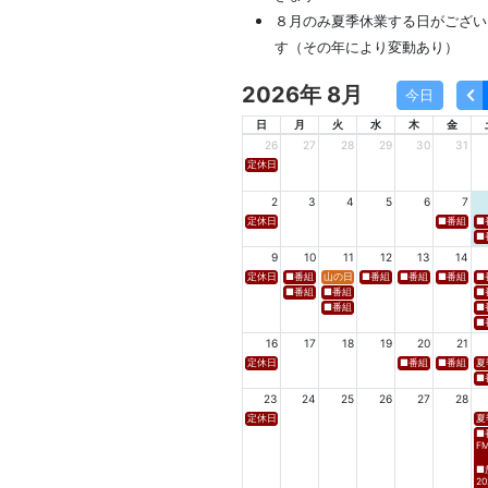
８月のみ夏季休業する日がござい
す（その年により変動あり）
2026年 8月
今日
日
月
火
水
木
金
26
27
28
29
30
31
定休日
2
3
4
5
6
7
定休日
■番組名 FM
■
■番
9
10
11
12
13
14
定休日
■番組名 tbcラジオ「en∞Voyage(エン・ボヤージュ)
山の日
■番組名 FM高知「Hi-Six S
■番組名 FM岩手「夕刊ラ
■番組名 YB
■
■番組名 FM秋田「mix」 ■放送日時 https://w
■番組名 FM山形「WAVE4yamagata E
■
■番組名 tbc東北放送「ウォッチン！みやぎ」
■
■
16
17
18
19
20
21
定休日
■番組名 TBS「Spicy 
■番組名 NB
夏
■番
23
24
25
26
27
28
定休日
夏
■
F
■
20