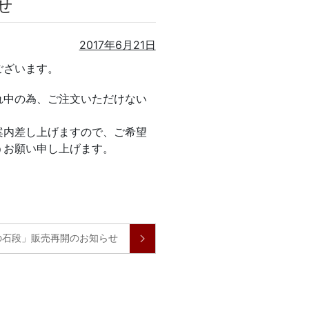
せ
2017年6月21日
ございます。
れ中の為、ご注文いただけない
案内差し上げますので、ご希望
二、北山陽一のコメントがオンエア！
タビュー出演
うお願い申し上げます。
！
上てつや、酒井雄二、北山陽一のコメントがオンエア！
メントがオンエア！
オンエア！
沢 薫、安岡 優のコメントがオンエア！
api/archive/latest ※村上てつや、酒井雄二、北山陽一のコメントがオンエア！
がオンエア！
i ※村上てつや、酒井雄二、北山陽一のコメントがオンエア！
らまでTVerで配信あり
dlife/ ※村上てつや、酒井雄二、北山陽一のコメントがオンエア！
の石段」販売再開のお知らせ
s.co.jp/tbs-ch/series/yRNA2/