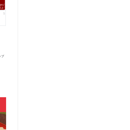
tps://fmnagano2.com/saturdayd/
村上てつや、酒井雄二、北山陽一のコメントがオンエア！
5
ップ