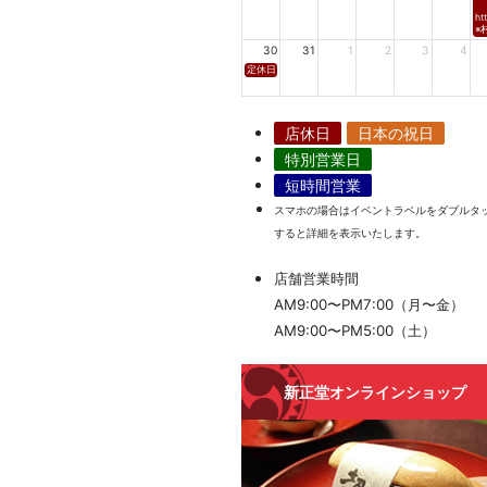
ht
※
30
31
1
2
3
4
定休日
店休日
日本の祝日
特別営業日
短時間営業
スマホの場合はイベントラベルをダブルタ
すると詳細を表示いたします。
店舗営業時間
AM9:00〜PM7:00（月〜金）
AM9:00〜PM5:00（土）
新正堂オンラインショップ