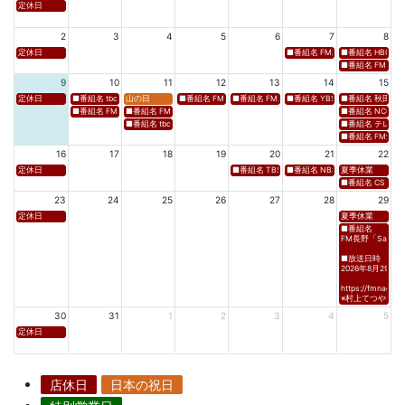
定休日
2
3
4
5
6
7
8
定休日
■番組名 FM新潟「SOUND SPLA
■番組名 HBC北海道
■番組名 FM 福岡「 
9
10
11
12
13
14
15
定休日
■番組名 tbcラジオ「en∞Voyage(エン・ボヤージュ)」 ■放送日時 https://www.tbc-sendai
山の日
■番組名 FM高知「Hi-Six Shake！Shake！Shake！」 ■放送
■番組名 FM岩手「夕刊ラジオ（YOU CAN RADIO）」
■番組名 YBS山梨放送「やまなしマル
■番組名 秋田朝日放送
■番組名 FM秋田「mix」 ■放送日時 https://www.fm-akita.co.jp/program/ ※黒沢 
■番組名 FM山形「WAVE4yamagata EXCEED」 ■放送日時 https://rfm.co
■番組名 NCC長崎文
■番組名 tbc東北放送「ウォッチン！みやぎ」 ■放送日時 https://www.tbc-sen
■番組名 テレビ岩手
■番組名 FM愛媛「D
16
17
18
19
20
21
22
定休日
■番組名 TBS「Spicy Sessions THE LIVE」 ■放
■番組名 NBS⻑野放送 「グッドライフ
夏季休業
■番組名 CS TBSチャ
23
24
25
26
27
28
29
定休日
夏季休業
■番組名
FM長野「Saturda
■放送日時
2026年8月29日(土)
https://fmnagano
※村上てつや、酒
30
31
1
2
3
4
5
定休日
店休日
日本の祝日