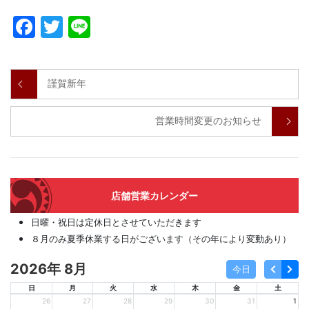
Facebook
Twitter
Line
謹賀新年
営業時間変更のお知らせ
店舗営業カレンダー
日曜・祝日は定休日とさせていただきます
８月のみ夏季休業する日がございます（その年により変動あり）
2026年 8月
今日
日
月
火
水
木
金
土
26
27
28
29
30
31
1