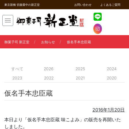
東京新橋 切腹最中の新正堂
お問い合わせ
よくあるご質問
御菓子司 新正堂
お知らせ
仮名手本忠臣蔵
すべて
2026
2025
2024
2023
2022
2021
2020
仮名手本忠臣蔵
2016年1月20日
本日より「仮名手本忠臣蔵 味こよみ」の販売を再開いた
しました。