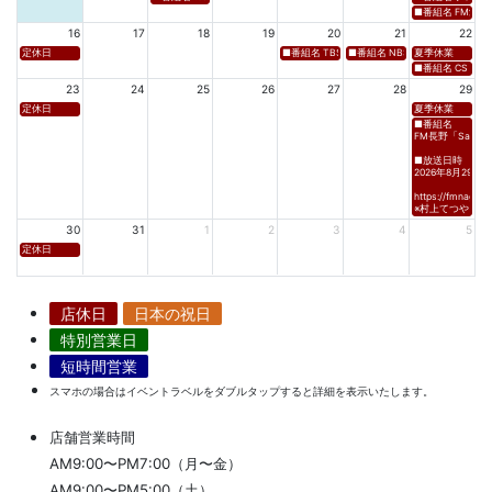
■番組名 FM愛媛「D
16
17
18
19
20
21
22
定休日
■番組名 TBS「Spicy Sessions THE LIVE」 ■放
■番組名 NBS⻑野放送 「グッドライフ
夏季休業
■番組名 CS TBSチャ
23
24
25
26
27
28
29
定休日
夏季休業
■番組名
FM長野「Saturda
■放送日時
2026年8月29日(土)
https://fmnagano
※村上てつや、酒
30
31
1
2
3
4
5
定休日
店休日
日本の祝日
特別営業日
短時間営業
スマホの場合はイベントラベルをダブルタップすると詳細を表示いたします。
店舗営業時間
AM9:00〜PM7:00（月〜金）
AM9:00〜PM5:00（土）