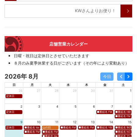
KWさんよりお便り！
店舗営業カレンダー
日曜・祝日は定休日とさせていただきます
８月のみ夏季休業する日がございます（その年により変動あり）
2026年 8月
今日
日
月
火
水
木
金
土
26
27
28
29
30
31
1
定休日
2
3
4
5
6
7
8
定休日
■番組名 FM新潟「SOUND SPLA
■番組名 HBC北海道
■番組名 FM 福岡「 
9
10
11
12
13
14
15
定休日
■番組名 tbcラジオ「en∞Voyage(エン・ボヤージュ)」 ■放送日時 https://www.tbc-sendai
山の日
■番組名 FM高知「Hi-Six Shake！Shake！Shake！」 ■放送
■番組名 FM岩手「夕刊ラジオ（YOU CAN RADIO）」
■番組名 YBS山梨放送「やまなしマル
■番組名 秋田朝日放送
■番組名 FM秋田「mix」 ■放送日時 https://www.fm-akita.co.jp/program/ ※黒沢 
■番組名 FM山形「WAVE4yamagata EXCEED」 ■放送日時 https://rfm.co
■番組名 NCC長崎文
■番組名 tbc東北放送「ウォッチン！みやぎ」 ■放送日時 https://www.tbc-sen
■番組名 テレビ岩手