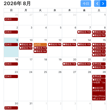
2026年 8月
今日
日
月
火
水
木
金
土
26
27
28
29
30
31
1
定休日
2
3
4
5
6
7
8
定休日
■番組名 FM新潟「SOUND SPLA
■番組名 HBC北海道
■番組名 FM 福岡「 
9
10
11
12
13
14
15
定休日
■番組名 tbcラジオ「en∞Voyage(エン・ボヤージュ)」 ■放送日時 https://www.tbc-sendai
山の日
■番組名 FM高知「Hi-Six Shake！Shake！Shake！」 ■放送
■番組名 FM岩手「夕刊ラジオ（YOU CAN RADIO）」
■番組名 YBS山梨放送「やまなしマル
■番組名 秋田朝日放送
■番組名 FM秋田「mix」 ■放送日時 https://www.fm-akita.co.jp/program/ ※黒沢 
■番組名 FM山形「WAVE4yamagata EXCEED」 ■放送日時 https://rfm.co
■番組名 NCC長崎文
■番組名 tbc東北放送「ウォッチン！みやぎ」 ■放送日時 https://www.tbc-sen
■番組名 テレビ岩手
■番組名 FM愛媛「D
16
17
18
19
20
21
22
定休日
■番組名 TBS「Spicy Sessions THE LIVE」 ■放
■番組名 NBS⻑野放送 「グッドライフ
夏季休業
■番組名 CS TBSチャ
23
24
25
26
27
28
29
定休日
夏季休業
■番組名
FM長野「Saturda
■放送日時
2026年8月29日(土)
https://fmnagano
※村上てつや、酒
30
31
1
2
3
4
5
定休日