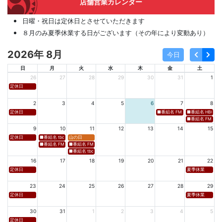
店舗営業カレンダー
日曜・祝日は定休日とさせていただきます
８月のみ夏季休業する日がございます（その年により変動あり）
2026年 8月
今日
日
月
火
水
木
金
土
26
27
28
29
30
31
1
定休日
2
3
4
5
6
7
8
定休日
■番組名 FM新潟「SOUND SPLA
■番組名 HBC北海道
■番組名 FM 福岡「 
9
10
11
12
13
14
15
定休日
■番組名 tbcラジオ「en∞Voyage(エン・ボヤージュ)」 ■放送日時 https://www.tbc-sendai
山の日
■番組名 FM秋田「mix」 ■放送日時 https://www.fm-akita.co.jp/program/ ※黒沢 
■番組名 FM山形「WAVE4yamagata EXCEED」 ■放送日時 https://rfm.co
■番組名 tbc東北放送「ウォッチン！みやぎ」 ■放送日時 https://www.tbc-sen
16
17
18
19
20
21
22
定休日
夏季休業
23
24
25
26
27
28
29
定休日
夏季休業
30
31
1
2
3
4
5
定休日