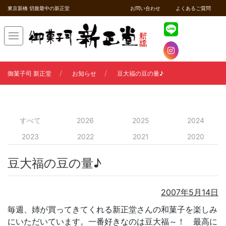
東京新橋 切腹最中の新正堂
お問い合わせ
よくあるご質問
御菓子司 新正堂
お知らせ
豆大福の豆の量♪
すべて
2026
2025
2024
2023
2022
2021
2020
豆大福の豆の量♪
2007年5月14日
毎週、姉が買ってきてくれる新正堂さんの和菓子を楽しみ
にいただいています。一番好きなのは豆大福～！ 最高に