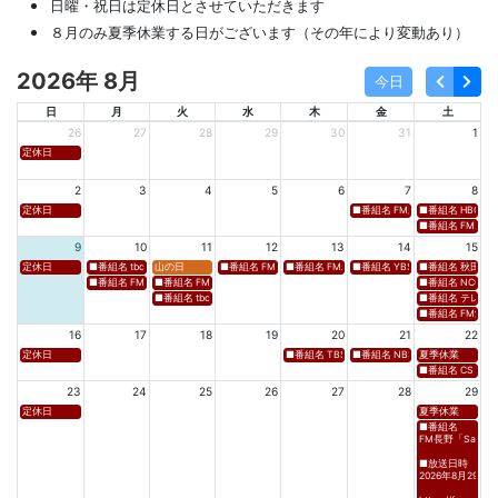
日曜・祝日は定休日とさせていただきます
８月のみ夏季休業する日がございます（その年により変動あり）
2026年 8月
今日
日
月
火
水
木
金
土
26
27
28
29
30
31
1
定休日
2
3
4
5
6
7
8
定休日
■番組名 FM新潟「SOUND SPLA
■番組名 HBC北海道
■番組名 FM 福岡「 
9
10
11
12
13
14
15
定休日
■番組名 tbcラジオ「en∞Voyage(エン・ボヤージュ)」 ■放送日時 https://www.tbc-sendai
山の日
■番組名 FM高知「Hi-Six Shake！Shake！Shake！」 ■放送
■番組名 FM岩手「夕刊ラジオ（YOU CAN RADIO）」
■番組名 YBS山梨放送「やまなしマル
■番組名 秋田朝日放送
■番組名 FM秋田「mix」 ■放送日時 https://www.fm-akita.co.jp/program/ ※黒沢 
■番組名 FM山形「WAVE4yamagata EXCEED」 ■放送日時 https://rfm.co
■番組名 NCC長崎文
■番組名 tbc東北放送「ウォッチン！みやぎ」 ■放送日時 https://www.tbc-sen
■番組名 テレビ岩手
■番組名 FM愛媛「D
16
17
18
19
20
21
22
定休日
■番組名 TBS「Spicy Sessions THE LIVE」 ■放
■番組名 NBS⻑野放送 「グッドライフ
夏季休業
■番組名 CS TBSチャ
23
24
25
26
27
28
29
定休日
夏季休業
■番組名
FM長野「Saturda
■放送日時
2026年8月29日(土)