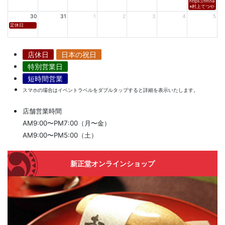
https://fmnagano
※村上てつや、酒
30
31
1
2
3
4
5
定休日
店休日
日本の祝日
特別営業日
短時間営業
スマホの場合はイベントラベルをダブルタップすると詳細を表示いたします。
店舗営業時間
AM9:00〜PM7:00（月〜金）
AM9:00〜PM5:00（土）
新正堂オンラインショップ