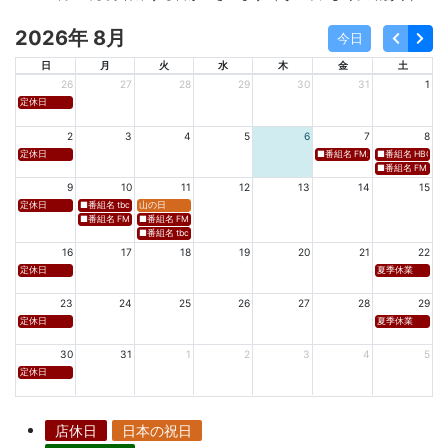
2026年 8月
今日
日
月
火
水
木
金
土
26
27
28
29
30
31
1
定休日
2
3
4
5
6
7
8
定休日
■番組名 FM新潟「SOUND SPLA
■番組名 HBC北海道
■番組名 FM 福岡「 
9
10
11
12
13
14
15
定休日
■番組名 tbcラジオ「en∞Voyage(エン・ボヤージュ)」 ■放送日時 https://www.tbc-sendai
山の日
■番組名 FM秋田「mix」 ■放送日時 https://www.fm-akita.co.jp/program/ ※黒沢 
■番組名 FM山形「WAVE4yamagata EXCEED」 ■放送日時 https://rfm.co
■番組名 tbc東北放送「ウォッチン！みやぎ」 ■放送日時 https://www.tbc-sen
16
17
18
19
20
21
22
定休日
夏季休業
23
24
25
26
27
28
29
定休日
夏季休業
30
31
1
2
3
4
5
定休日
店休日
日本の祝日