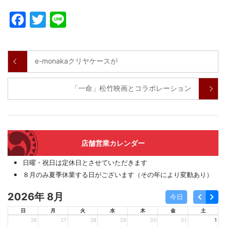
Facebook
Twitter
Line
e-monakaクリヤケースが
「一命」松竹映画とコラボレーション
店舗営業カレンダー
日曜・祝日は定休日とさせていただきます
８月のみ夏季休業する日がございます（その年により変動あり）
2026年 8月
今日
日
月
火
水
木
金
土
26
27
28
29
30
31
1