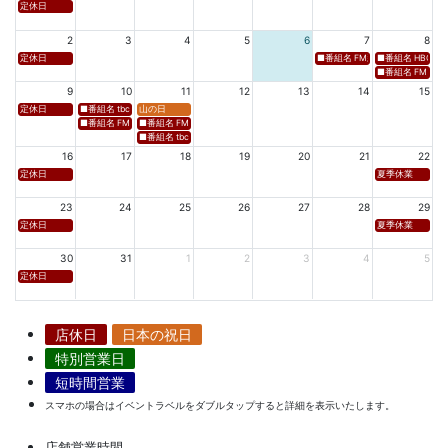
定休日
2
3
4
5
6
7
8
定休日
■番組名 FM新潟「SOUND SPLA
■番組名 HBC北海道
■番組名 FM 福岡「 
9
10
11
12
13
14
15
定休日
■番組名 tbcラジオ「en∞Voyage(エン・ボヤージュ)」 ■放送日時 https://www.tbc-sendai
山の日
■番組名 FM秋田「mix」 ■放送日時 https://www.fm-akita.co.jp/program/ ※黒沢 
■番組名 FM山形「WAVE4yamagata EXCEED」 ■放送日時 https://rfm.co
■番組名 tbc東北放送「ウォッチン！みやぎ」 ■放送日時 https://www.tbc-sen
16
17
18
19
20
21
22
定休日
夏季休業
23
24
25
26
27
28
29
定休日
夏季休業
30
31
1
2
3
4
5
定休日
店休日
日本の祝日
特別営業日
短時間営業
スマホの場合はイベントラベルをダブルタップすると詳細を表示いたします。
店舗営業時間