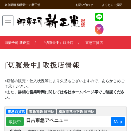
東京新橋 切腹最中の新正堂
お問い合わせ
よくあるご質問
御菓子司 新正堂
『切腹最中』取扱店
東急百貨店
※店舗の販売・仕入状況等により欠品もございますので、あらかじめご
了承ください。
※また、
詳細な営業時間に関しては各社ホームページ等でご確認くださ
い。
東急百貨店
東急電鉄 日吉駅
横浜市営地下鉄 日吉駅
日吉東急アベニュー
取扱中
Map