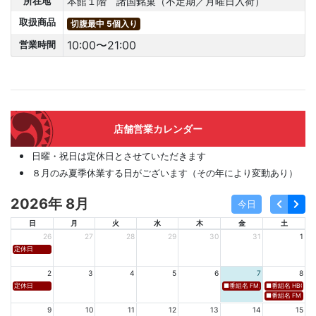
本館１階 諸国銘菓（不定期／月曜日入荷）
所在地
取扱商品
切腹最中 5個入り
10:00〜21:00
営業時間
店舗営業カレンダー
日曜・祝日は定休日とさせていただきます
８月のみ夏季休業する日がございます（その年により変動あり）
2026年 8月
今日
日
月
火
水
木
金
土
26
27
28
29
30
31
1
定休日
2
3
4
5
6
7
8
定休日
■番組名 FM新潟「SOUND SPLA
■番組名 HBC北海道
■番組名 FM 福岡「 
9
10
11
12
13
14
15