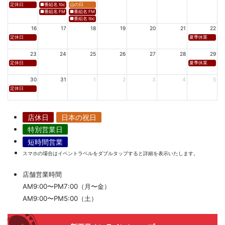
定休日
■番組名 tbcラジオ「en∞Voyage(エン・ボヤージュ)」 ■放送日時 https://www.tbc-sendai
山の日
■番組名 FM秋田「mix」 ■放送日時 https://www.fm-akita.co.jp/program/ ※黒沢 
■番組名 FM山形「WAVE4yamagata EXCEED」 ■放送日時 https://rfm.co
■番組名 tbc東北放送「ウォッチン！みやぎ」 ■放送日時 https://www.tbc-sen
16
17
18
19
20
21
22
定休日
夏季休業
23
24
25
26
27
28
29
定休日
夏季休業
30
31
1
2
3
4
5
定休日
店休日
日本の祝日
特別営業日
短時間営業
スマホの場合はイベントラベルをダブルタップすると詳細を表示いたします。
店舗営業時間
AM9:00〜PM7:00（月〜金）
AM9:00〜PM5:00（土）