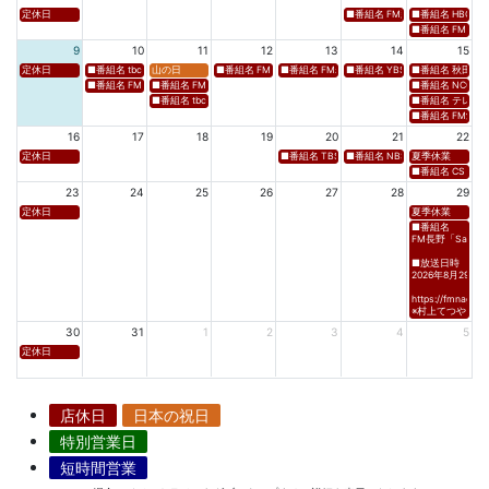
定休日
■番組名 FM新潟「SOUND SPLA
■番組名 HBC北海道
■番組名 FM 福岡「 
9
10
11
12
13
14
15
定休日
■番組名 tbcラジオ「en∞Voyage(エン・ボヤージュ)」 ■放送日時 https://www.tbc-sendai
山の日
■番組名 FM高知「Hi-Six Shake！Shake！Shake！」 ■放送
■番組名 FM岩手「夕刊ラジオ（YOU CAN RADIO）」
■番組名 YBS山梨放送「やまなしマル
■番組名 秋田朝日放送
■番組名 FM秋田「mix」 ■放送日時 https://www.fm-akita.co.jp/program/ ※黒沢 
■番組名 FM山形「WAVE4yamagata EXCEED」 ■放送日時 https://rfm.co
■番組名 NCC長崎文
■番組名 tbc東北放送「ウォッチン！みやぎ」 ■放送日時 https://www.tbc-sen
■番組名 テレビ岩手
■番組名 FM愛媛「D
16
17
18
19
20
21
22
定休日
■番組名 TBS「Spicy Sessions THE LIVE」 ■放
■番組名 NBS⻑野放送 「グッドライフ
夏季休業
■番組名 CS TBSチャ
23
24
25
26
27
28
29
定休日
夏季休業
■番組名
FM長野「Saturda
■放送日時
2026年8月29日(土)
https://fmnagano
※村上てつや、酒
30
31
1
2
3
4
5
定休日
店休日
日本の祝日
特別営業日
短時間営業