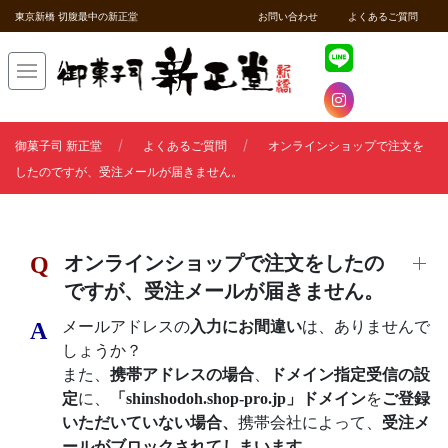
東京新橋 切腹最中の新正堂
お問い合わせ
よくあるご質問
御菓子司 新正堂
よくあるご質問
オンラインショップで注文を
したのですが、受注メールが届きません。
Q
オンラインショップで注文をしたの
ですが、受注メールが届きません。
A
メールアドレスの
入力にお間違い
は、ありませんで
しょうか？
また、
携帯アドレスの場合
、
ドメイン指定受信の設
定
に、
「shinshodoh.shop-pro.jp」ドメイン
を
ご登録
いただいていない場合、
携帯会社によって、
受注メ
ールがブロックされてしまいます。