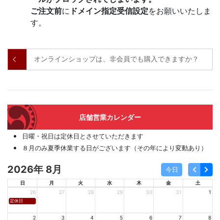
ご注文前
に
ドメイン指定受信設定
をお願いいたしま
す。
オンラインショップは、非会員でも購入できますか？
店舗営業カレンダー
日曜・祝日は定休日とさせていただきます
８月のみ夏季休業する日がございます（その年により変動あり）
2026年 8月
今日
日
月
火
水
木
金
土
26
27
28
29
30
31
1
定休日
2
3
4
5
6
7
8